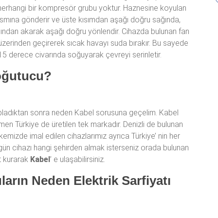
de herhangi bir kompresör grubu yoktur. Haznesine koyulan
kısmına gönderir ve üste kısımdan aşağı doğru sağında,
ından akarak aşağı doğru yönlendir. Cihazda bulunan fan
üzerinden geçirerek sıcak havayı suda bırakır. Bu sayede
 derece civarında soğuyarak çevreyi serinletir.
oğutucu?
pladıktan sonra neden Kabel sorusuna geçelim. Kabel
mamen Türkiye de üretilen tek markadır. Denizli de bulunan
kemizde imal edilen cihazlarımız ayrıca Türkiye’ nin her
Bugün cihazı hangi şehirden almak isterseniz orada bulunan
at kurarak
Kabel
’ e ulaşabilirsiniz.
arın Neden Elektrik Sarfiyatı