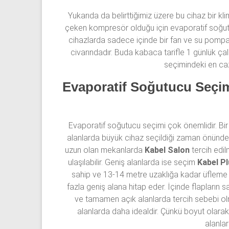
Yukarıda da belirttiğimiz üzere bu cihaz bir kl
çeken kompresör olduğu için evaporatif soğutu
cihazlarda sadece içinde bir fan ve su pompas
civarındadır. Buda kabaca tarifle 1 günlük çal
seçimindeki en caz
Evaporatif Soğutucu Seçim
Evaporatif soğutucu seçimi çok önemlidir. Bir 
alanlarda büyük cihaz seçildiği zaman önünde d
uzun olan mekanlarda
Kabel Salon
tercih edi
ulaşılabilir. Geniş alanlarda ise seçim
Kabel P
sahip ve 13-14 metre uzaklığa kadar üfleme 
fazla geniş alana hitap eder. İçinde flapların sa
ve tamamen açık alanlarda tercih sebebi olm
alanlarda daha idealdir. Çünkü boyut olara
alanla