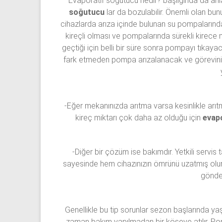
Evaporatif soğutucu nedir? başlığında da anlat
soğutucu
lar da bozulabilir. Önemli olan bun
cihazlarda arıza içinde bulunan su pompalarınd
kireçli olması ve pompalarında sürekli kirece m
geçtiği için belli bir süre sonra pompayı tıkaya
fark etmeden pompa arızalanacak ve görevini 
-Eğer mekanınızda arıtma varsa kesinlikle ar
kireç miktarı çok daha az olduğu için
evap
-Diğer bir çözüm ise bakımdır. Yetkili servi
sayesinde hem cihazınızın ömrünü uzatmış olur
gönde
Genellikle bu tip sorunlar sezon başlarında yaşa
zaman bakım yapılmadan bir köşeye atılır. Po