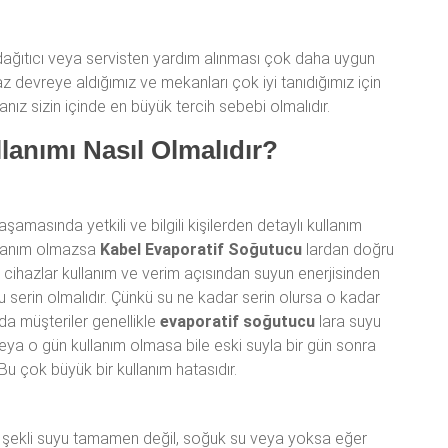
li dağıtıcı veya servisten yardım alınması çok daha uygun
 devreye aldığımız ve mekanları çok iyi tanıdığımız için
ız sizin içinde en büyük tercih sebebi olmalıdır.
lanımı Nasıl Olmalıdır?
aşamasında yetkili ve bilgili kişilerden detaylı kullanım
ullanım olmazsa
Kabel Evaporatif Soğutucu
lardan doğru
cihazlar kullanım ve verim açısından suyun enerjisinden
u serin olmalıdır. Çünkü su ne kadar serin olursa o kadar
ında müşteriler genellikle
evaporatif soğutucu
lara suyu
ya o gün kullanım olmasa bile eski suyla bir gün sonra
 Bu çok büyük bir kullanım hatasıdır.
ım şekli suyu tamamen değil, soğuk su veya yoksa eğer