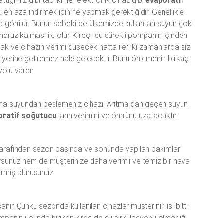
tığımız gibi tabi ki her elektronik cihaz gibi
evaporatif
u en aza indirmek için ne yapmak gerektiğidir. Genellikle
a görülür. Bunun sebebi de ülkemizde kullanılan suyun çok
aruz kalması ile olur. Kireçli su sürekli pompanın içinden
cak ve cihazın verimi düşecek hatta ileri ki zamanlarda siz
yerine getiremez hale gelecektir. Bunu önlemenin birkaç
yolu vardır.
ıtma suyundan beslemeniz cihazı. Arıtma dan geçen suyun
oratif soğutucu
ların verimini ve ömrünü uzatacaktır.
s tarafından sezon başında ve sonunda yapılan bakımlar
sunuz hem de müşterinize daha verimli ve temiz bir hava
rmiş olurusunuz.
nır. Çünkü sezonda kullanılan cihazlar müşterinin işi bitti
mpanın ucunda biriken kireç de su sirkülasyonu olmadığı