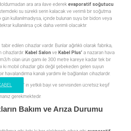
oldurmadan ara ara ilave ederek
evaporatif soğutucu
istemdeki su sürekli serin kalacak ve verimli bir soğutma
 o gün kullanılmadıysa, içinde bulunan suyu bir bidon veya
ekrar kullanılırsa çok daha verimli olacaktır.
tabir edilen cihazlar vardır. Bunlar ağırlıklı olarak fabrika,
n cihazlardır.
Kabel Salon
ve
Kabel Plus’
a nazaran hava
 m3/h olan ürün gamı ile 300 metre kareye kadar tek bir
bi ki mobil cihazlar gibi değil şebekeden gelen suyun
bir havalandırma kanalı yardımı ile bağlanılan cihazlardır.
KABEL
’ in yetkili bayi ve servisinden ücretsiz keşif
manız gerekmektedir.
ların Bakım ve Arıza Durumu