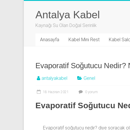
Skip
to
Antalya Kabel
content
Kaynağı Su Olan Doğal Serinlik
Anasayfa
Kabel Mini Rest
Kabel Sal
Evaporatif Soğutucu Nedir? N
antalyakabel
Genel
18 Haziran 2021
0 yorum
Evaporatif Soğutucu Ned
Evaporatif soğutucu nedir? diye soracak olu