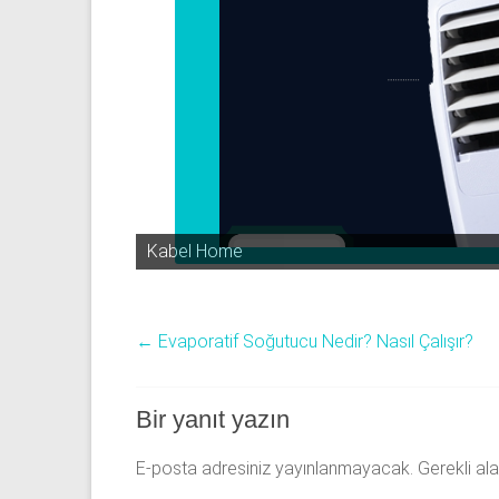
Kabel Home
←
Evaporatif Soğutucu Nedir? Nasıl Çalışır?
Bir yanıt yazın
E-posta adresiniz yayınlanmayacak.
Gerekli al