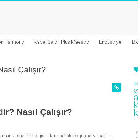
on Harmony
Kabel Salon Plus Maestro
Endüstriyel
Bl
asıl Çalışır?
aç
e
a
k
ir? Nasıl Çalışır?
k
rsanız, suyun enerjisini kullanarak soğutma yapabilen