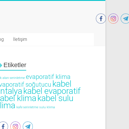
og
İletişim
Etiketler
evaporatif klima
ık alan serinletme
kabel
vaporatif soğutucu
ntalya
kabel evaporatif
abel klima
kabel sulu
lima
kafe serinletme
sulu klima