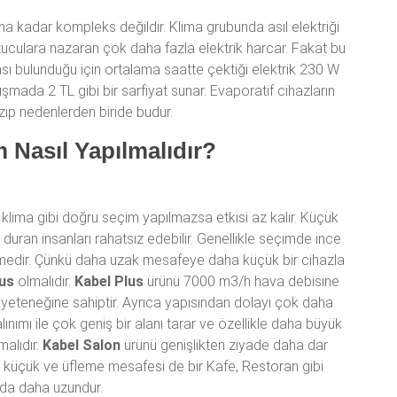
ima kadar kompleks değildir. Klima grubunda asıl elektriği
culara nazaran çok daha fazla elektrik harcar. Fakat bu
ı bulunduğu için ortalama saatte çektiği elektrik 230 W
ışmada 2 TL gibi bir sarfiyat sunar. Evaporatif cihazların
ip nedenlerden biride budur.
 Nasıl Yapılmalıdır?
klima gibi doğru seçim yapılmazsa etkisi az kalır. Küçük
uran insanları rahatsız edebilir. Genellikle seçimde ince
lmedir. Çünkü daha uzak mesafeye daha küçük bir cihazla
lus
olmalıdır.
Kabel Plus
ürünü 7000 m3/h hava debisine
yeteneğine sahiptir. Ayrıca yapısından dolayı çok daha
lınımı ile çok geniş bir alanı tarar ve özellikle daha büyük
alıdır.
Kabel Salon
ürünü genişlikten ziyade daha dar
k küçük ve üfleme mesafesi de bir Kafe, Restoran gibi
rda daha uzundur.