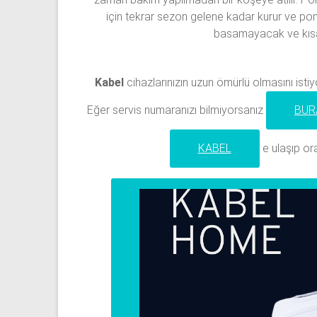
için tekrar sezon gelene kadar kurur ve p
basamayacak ve kısa b
Kabel
cihazlarınızın uzun ömürlü olmasını istiy
Eğer servis numaranızı bilmiyorsanız
BUR
KABEL
e ulaşıp ora