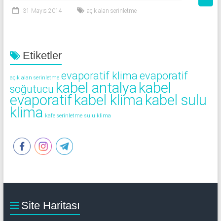
31 Mayıs 2014
açık alan serinletme
Etiketler
evaporatif klima
evaporatif
açık alan serinletme
kabel antalya
kabel
soğutucu
evaporatif
kabel klima
kabel sulu
klima
kafe serinletme
sulu klima
Site Haritası