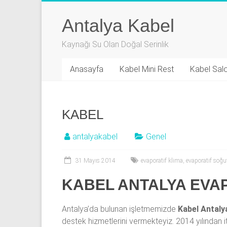
Skip
to
Antalya Kabel
content
Kaynağı Su Olan Doğal Serinlik
Anasayfa
Kabel Mini Rest
Kabel Sal
KABEL
antalyakabel
Genel
31 Mayıs 2014
evaporatif klima
,
evaporatif soğ
KABEL ANTALYA EVA
Antalya’da bulunan işletmemizde
Kabel Antaly
destek hizmetlerini vermekteyiz. 2014 yılından 