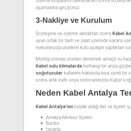
ödeme koşullarını belirledikten sonra sözleşme
aşamasına geçiyoruz.
3-Nakliye ve Kurulum
Sözleşme ve ödeme alındıktan sonra
Kabel An
uyan ortak bir tarih ve saat üzerinde karara var
mekanınızda ürünlerin kutu açılışını yaptıktan so
Montaj sonrası ürünleri denemek amaçlı su hazne
Kabel sulu klimalarda
herhangi bir arıza gözl
soğutucular
kullanımı hakkında kısa süreli bir
sonra artık kafe veya restoranınızda Kabel soğu
Neden Kabel Antalya Ter
Kabel Antalya’nın
bayilik aldığı iller ve ilçeler ş
Antalya Merkez İlçeleri
Burdur
Isparta