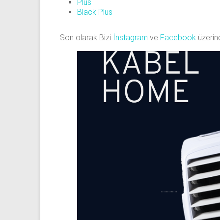
Plus
Black Plus
Son olarak Bizi
İnstagram
ve
Facebook
üzerin