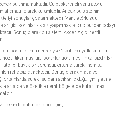
seçenek bulunmamaktadır. Su püskürtmeli vantilatörlü
in alternatif olarak kullanılabilir. Ancak bu sistemin
te iyi sonuçlar göstermektedir. Vantilatörlü sulu
aları gibi sorunlar sık sık yaşanmakta olup bundan dolayı
tadır. Sonuç olarak bu sistemi Akdeniz gibi nemli
r.
ratif soğutucunun neredeyse 2 katı maliyetle kurulum
 nozul tıkanması gibi sorunlar görülmesi imkansızdır. Bir
tilatörler büyük bir sorundur, ortama sürekli nem su
ileri rahatsız etmektedir. Sonuç olarak masa ve
ığı ortamlarda sürekli su damlacıkları olduğu için işletme
k alanlarda ve özellikle nemli bölgelerde kullanılması
alıdır.
hakkında daha fazla bilgi için:,