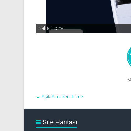
Kabel Home
K
←
Açık Alan Serinletme
Site Haritası