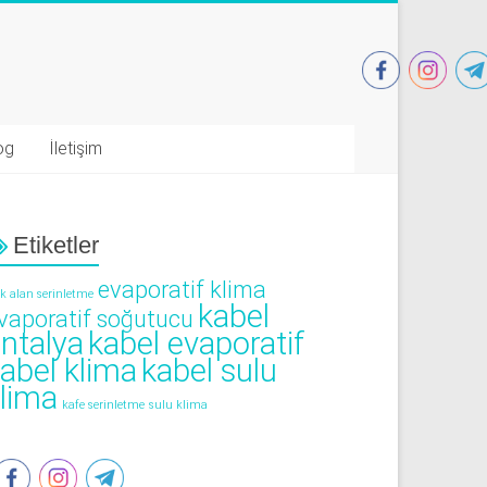
og
İletişim
Etiketler
evaporatif klima
ık alan serinletme
kabel
vaporatif soğutucu
ntalya
kabel evaporatif
abel klima
kabel sulu
lima
kafe serinletme
sulu klima