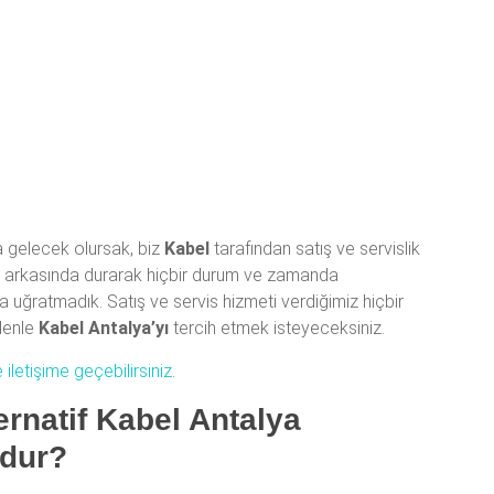
a gelecek olursak, biz
Kabel
tarafından satış ve servislik
nün arkasında durarak hiçbir durum ve zamanda
 uğratmadık. Satış ve servis hizmeti verdiğimiz hiçbir
denle
Kabel Antalya’yı
tercih etmek isteyeceksiniz.
 iletişime geçebilirsiniz
.
ernatif Kabel Antalya
udur?