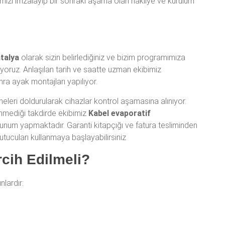
mizi imzalayıp bir sonraki aşama olan nakliye ve kurulum
talya
olarak sizin belirlediğiniz ve bizim programımıza
ıyoruz. Anlaşılan tarih ve saatte uzman ekibimiz
nra ayak montajları yapılıyor.
leri doldurularak cihazlar kontrol aşamasına alınıyor.
enmediği takdirde ekibimiz
Kabel evaporatif
 sunum yapmaktadır. Garanti kitapçığı ve fatura tesliminden
tucuları kullanmaya başlayabilirsiniz
cih Edilmeli?
unlardır: