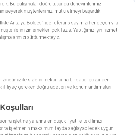
irdik. Bu çalışmalar doğrultusunda deneyimlerimiz
nimseyerek müşterilerimizi mutlu etmeyi başardık.
ikle Antalya Bölgesi’nde referans sayımızı her geçen yıla
üşterilerimizin emekleri çok fazla. Yaptığımız işin hizmet
lışmalarımızı sürdürmekteyiz.
hizmetimiz ile sizlerin mekanlarına bir satıcı gözünden
k ihtiyaç gereken doğru adetleri ve konumlandırmaları
Koşulları
nra işletme yararına en düşük fiyat ile teklifimizi
a sonra işletmenin maksimum fayda sağlayabilecek uygun