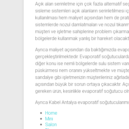
Açık alan serinletme için çok fazla alternatif 
sisleme sistemleri açık alanların serinletilmesi iç
kullanılması hem maliyet açısından hem de pratik
sistemlerde nozul damlatmaları ve nozul tıkanm
müşteri ve işletme sahiplerine problem çıkarmak
bölgelerde kullanmak yanlış bir hareket olacaktı
Ayrıca maliyet açısından da baktığımızda evapo
gerçekleştirilmektedir. Evaporatif soğutucularda
diğer konu ise nemli bölgelerde sulu sistem van
püskürmesi nem oranını yükseltmekte ve müşter
sandalye gibi işletmenizin müşterileriniz ağırlad
açısından büyük bir sorun ortaya çıkacaktır. Açı
gereken ürün, kesinlikle evaporatif soğutucu olm
Ayrıca Kabel Antalya evaporatif soğutucularımız 
Home
Mini
Salon