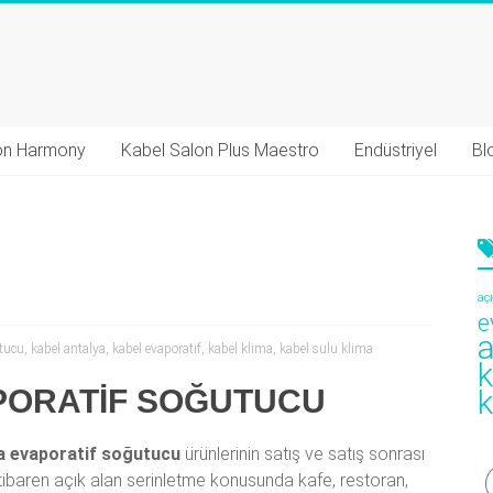
on Harmony
Kabel Salon Plus Maestro
Endüstriyel
Bl
aç
e
a
utucu
,
kabel antalya
,
kabel evaporatif
,
kabel klima
,
kabel sulu klima
k
PORATİF SOĞUTUCU
k
a evaporatif soğutucu
ürünlerinin satış ve satış sonrası
itibaren açık alan serinletme konusunda kafe, restoran,