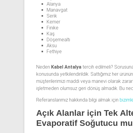
Alanya
Manavgat
Serik
Kemer
Finike
Kaş
Döşemealtı
Aksu
Fethiye
Neden
Kabel Antalya
tercih edilmeli? Sorusun
konusunda yetkilendirildik. Sattığımız her ürü
müşterilerimizi maddi veya manevi olarak zarara
işletmeden olumsuz geri dönüş almadık. Bu ne
Referanslarımız hakkında bilgi almak için
bizimle
Açık Alanlar için Tek Alt
Evaporatif Soğutucu m