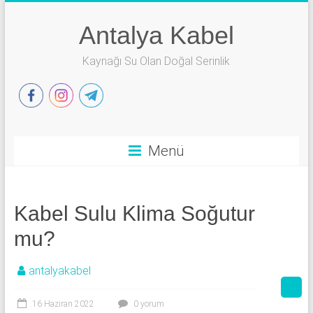
Skip
to
Antalya Kabel
content
Kaynağı Su Olan Doğal Serinlik
Menü
Kabel Sulu Klima Soğutur
mu?
antalyakabel
16 Haziran 2022
0 yorum