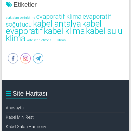
Etiketler
evaporatif klima
evaporatif
açık alan serinletme
kabel antalya
kabel
soğutucu
evaporatif
kabel klima
kabel sulu
klima
kafe serinletme
sulu klima
Site Haritası
Anasayfa
Kabel Mini Rest
Kabel Salon Harmony