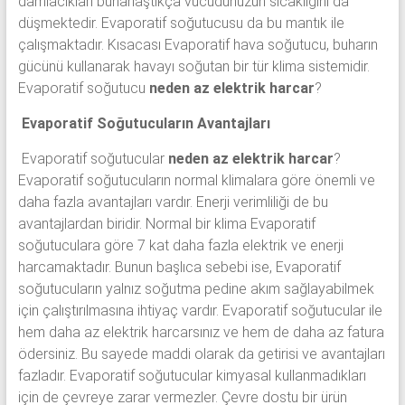
damlacıkları buharlaştıkça vücudunuzun sıcaklığını da
düşmektedir. Evaporatif soğutucusu da bu mantık ile
çalışmaktadır. Kısacası Evaporatif hava soğutucu, buharın
gücünü kullanarak havayı soğutan bir tür klima sistemidir.
Evaporatif soğutucu
neden az elektrik harcar
?
Evaporatif Soğutucuların Avantajları
Evaporatif soğutucular
neden az elektrik harcar
?
Evaporatif soğutucuların normal klimalara göre önemli ve
daha fazla avantajları vardır. Enerji verimliliği de bu
avantajlardan biridir. Normal bir klima Evaporatif
soğutuculara göre 7 kat daha fazla elektrik ve enerji
harcamaktadır. Bunun başlıca sebebi ise, Evaporatif
soğutucuların yalnız soğutma pedine akım sağlayabilmek
için çalıştırılmasına ihtiyaç vardır. Evaporatif soğutucular ile
hem daha az elektrik harcarsınız ve hem de daha az fatura
ödersiniz. Bu sayede maddi olarak da getirisi ve avantajları
fazladır. Evaporatif soğutucular kimyasal kullanmadıkları
için de çevreye zarar vermezler. Çevre dostu bir ürün