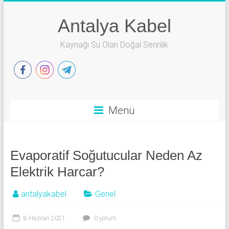
Skip
to
Antalya Kabel
content
Kaynağı Su Olan Doğal Serinlik
Menü
Evaporatif Soğutucular Neden Az
Elektrik Harcar?
antalyakabel
Genel
8 Haziran 2021
0 yorum